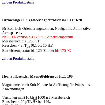
zu den Produktdetails
Dreiachsiger Fluxgate-Magnetfeldsensor FLC3-70
für Bohrloch-Orientierungssonden, Navigation, Automotive,
Aerospace uvm.
Neu: HT-Version bis 175 °C Betriebstemperatur.
Messbereich bis ±200 µT
Rauschen < 3nT
(0,1 bis 10 Hz)
pp
Betriebstemperatur bis 125 °C oder
bis 175 °C
zu den Produktdetails
Hochauflösender Magnetfeldsensor FL1-100
Magnetometer mit Sub-Nanotesla-Auflösung für
Präzisions-
Anwendungen
Versionen mit ±10 bis ±1000 µT Messbereich
Rauschen < 20 pT/√
Hz
bei 1 Hz