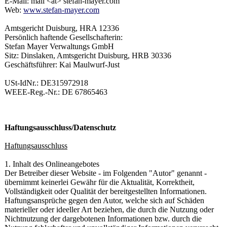
E-Mail: mail <at> stefan-mayer.com
Web:
www.stefan-mayer.com
Amtsgericht Duisburg, HRA 12336
Persönlich haftende Gesellschafterin:
Stefan Mayer Verwaltungs GmbH
Sitz: Dinslaken, Amtsgericht Duisburg, HRB 30336
Geschäftsführer: Kai Maulwurf-Just
USt-IdNr.: DE315972918
WEEE-Reg.-Nr.: DE 67865463
Haftungsausschluss/Datenschutz
Haftungsausschluss
1. Inhalt des Onlineangebotes
Der Betreiber dieser Website - im Folgenden "Autor" genannt -
übernimmt keinerlei Gewähr für die Aktualität, Korrektheit,
Vollständigkeit oder Qualität der bereitgestellten Informationen.
Haftungsansprüche gegen den Autor, welche sich auf Schäden
materieller oder ideeller Art beziehen, die durch die Nutzung oder
Nichtnutzung der dargebotenen Informationen bzw. durch die