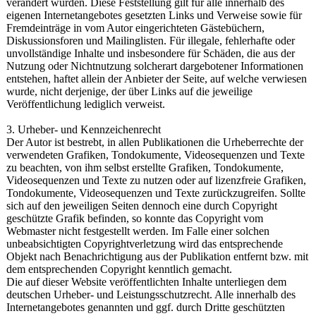
verändert wurden. Diese Feststellung gilt für alle innerhalb des
eigenen Internetangebotes gesetzten Links und Verweise sowie für
Fremdeinträge in vom Autor eingerichteten Gästebüchern,
Diskussionsforen und Mailinglisten. Für illegale, fehlerhafte oder
unvollständige Inhalte und insbesondere für Schäden, die aus der
Nutzung oder Nichtnutzung solcherart dargebotener Informationen
entstehen, haftet allein der Anbieter der Seite, auf welche verwiesen
wurde, nicht derjenige, der über Links auf die jeweilige
Veröffentlichung lediglich verweist.
3. Urheber- und Kennzeichenrecht
Der Autor ist bestrebt, in allen Publikationen die Urheberrechte der
verwendeten Grafiken, Tondokumente, Videosequenzen und Texte
zu beachten, von ihm selbst erstellte Grafiken, Tondokumente,
Videosequenzen und Texte zu nutzen oder auf lizenzfreie Grafiken,
Tondokumente, Videosequenzen und Texte zurückzugreifen. Sollte
sich auf den jeweiligen Seiten dennoch eine durch Copyright
geschützte Grafik befinden, so konnte das Copyright vom
Webmaster nicht festgestellt werden. Im Falle einer solchen
unbeabsichtigten Copyrightverletzung wird das entsprechende
Objekt nach Benachrichtigung aus der Publikation entfernt bzw. mit
dem entsprechenden Copyright kenntlich gemacht.
Die auf dieser Website veröffentlichten Inhalte unterliegen dem
deutschen Urheber- und Leistungsschutzrecht. Alle innerhalb des
Internetangebotes genannten und ggf. durch Dritte geschützten